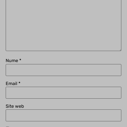
legislatie.just.ro
www.gstatic.com
xray.cloudlinux.com
Nume
*
Email
*
Site web