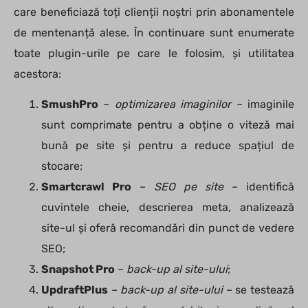
care beneficiază toți clienții noștri prin abonamentele
de mentenanță alese. În continuare sunt enumerate
toate plugin-urile pe care le folosim, și utilitatea
acestora:
SmushPro
–
optimizarea imaginilor
– imaginile
sunt comprimate pentru a obține o viteză mai
bună pe site și pentru a reduce spațiul de
stocare;
Smartcrawl Pro
–
SEO pe site
– identifică
cuvintele cheie, descrierea meta, analizează
site-ul și oferă recomandări din punct de vedere
SEO;
Snapshot Pro
–
back-up al site-ului
;
UpdraftPlus
–
back-up al site-ului
– se testează