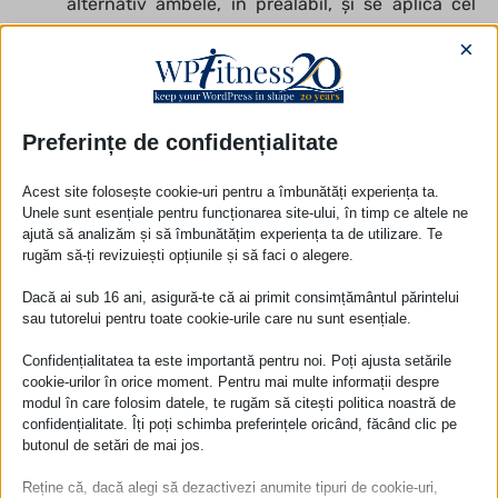
alternativ ambele, în prealabil, și se aplică cel
care funcționează mai bine cu serviciul de
×
hosting al site-ului;
Defender Pro
–
securitatea site-ului
– un
mecanism care poate schimba link-ul de login pe
Preferințe de confidențialitate
site, analizează fișierele pentru cod malițios,
Acest site folosește cookie-uri pentru a îmbunătăți experiența ta.
notifică schimbările de fișiere și face
Unele sunt esențiale pentru funcționarea site-ului, în timp ce altele ne
ajută să analizăm și să îmbunătățim experiența ta de utilizare. Te
recomandări pentru securizarea site-ului;
rugăm să-ți revizuiești opțiunile și să faci o alegere.
Forminator Pro
–
creare formulare
– se pot crea
Dacă ai sub 16 ani, asigură-te că ai primit consimțământul părintelui
formulare atractive și ușor de completat, cu
sau tutorelui pentru toate cookie-urile care nu sunt esențiale.
logică complexă în back-end;
Confidențialitatea ta este importantă pentru noi. Poți ajusta setările
Hustle Pro
–
ferestre pop-up
– afișează popup-
cookie-urilor în orice moment. Pentru mai multe informații despre
urile când utilizatorul intră/pleacă de pe site;
modul în care folosim datele, te rugăm să citești politica noastră de
confidențialitate. Îți poți schimba preferințele oricând, făcând clic pe
Beehive Pro
–
google analytics
–
butonul de setări de mai jos.
implementează și raportează informațiile oferite
Reține că, dacă alegi să dezactivezi anumite tipuri de cookie-uri,