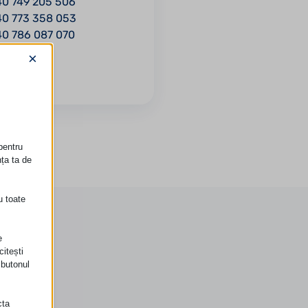
40 749 205 506
40 773 358 053
40 786 087 070
×
pentru
nța ta de
u toate
e
itești
 butonul
cta