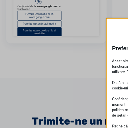
Prefer
Acest sit
funcționa
utilizare.
Dacă ai s
cookie-ur
Confidenți
moment. P
politica n
de setări
Trimite-ne un mes
Reține că