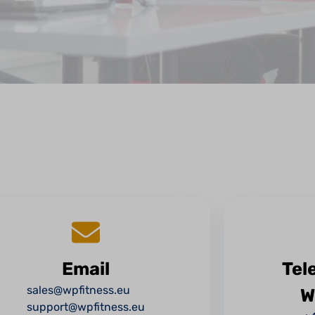
Email
Tel
sales@wpfitness.eu
W
support@wpfitness.eu