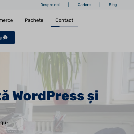
Despre noi
Cariere
Blog
merce
Pachete
Contact
me
ă WordPress și
rgu-