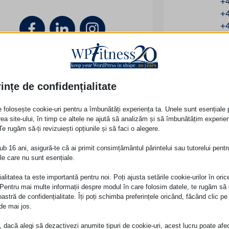
+
+
+
ințe de confidențialitate
e folosește cookie-uri pentru a îmbunătăți experiența ta. Unele sunt esențiale 
rea site-ului, în timp ce altele ne ajută să analizăm și să îmbunătățim experie
 Te rugăm să-ți revizuiești opțiunile și să faci o alegere.
ub 16 ani, asigură-te că ai primit consimțământul părintelui sau tutorelui pentr
ile care nu sunt esențiale.
alitatea ta este importantă pentru noi. Poți ajusta setările cookie-urilor în oric
entru mai multe informații despre modul în care folosim datele, te rugăm să c
oastră de confidențialitate. Îți poți schimba preferințele oricând, făcând clic pe
 de mai jos.
aj
, dacă alegi să dezactivezi anumite tipuri de cookie-uri, acest lucru poate afe