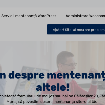
Servicii mentenanță WordPress
Administrare Woocom
Ajutor! Site-ul meu are proble
ăm despre mentenanț
altele!
pletează formularul de mai jos sau hai pe Călărașilor 20, Tâ
Mureș să povestim despre mentenanța site-ului tău.