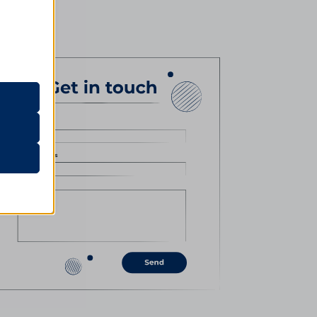
una
atorului
em
entru a
 site-uri.
um ar fi
rează în