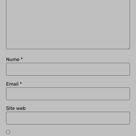
www.gstatic.com
xray.cloudlinux.com
Nume
*
Email
*
Site web