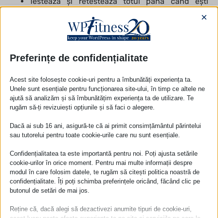
Testează și retestează totul până când ești
×
mulțumit
Aici la WPFitness te putem ajuta să optimizezi viteza
site-ului tău. Poți obține o analiză gratuită pentru
Preferințe de confidențialitate
site-ul tău WordPress doar completând
acest
formular.
Acest site folosește cookie-uri pentru a îmbunătăți experiența ta.
Unele sunt esențiale pentru funcționarea site-ului, în timp ce altele ne
Asigură-ți site-ul
ajută să analizăm și să îmbunătățim experiența ta de utilizare. Te
rugăm să-ți revizuiești opțiunile și să faci o alegere.
WordPress
Dacă ai sub 16 ani, asigură-te că ai primit consimțământul părintelui
sau tutorelui pentru toate cookie-urile care nu sunt esențiale.
Securizează portalurile și formularele de plată
Confidențialitatea ta este importantă pentru noi. Poți ajusta setările
Asigură-te că utilizezi SSL
cookie-urilor în orice moment. Pentru mai multe informații despre
modul în care folosim datele, te rugăm să citești politica noastră de
Protejează zona de administrare
confidențialitate. Îți poți schimba preferințele oricând, făcând clic pe
Suntem pregătiți să îți analizăm site-ul și să te ajutăm
butonul de setări de mai jos.
cu tot procesul, doar completează
formularul
de mai
Reține că, dacă alegi să dezactivezi anumite tipuri de cookie-uri,
jos.